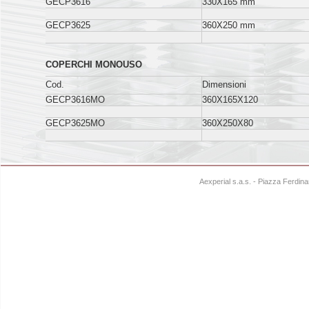
GECP3616
330X165 mm
GECP3625
360X250 mm
COPERCHI MONOUSO
Cod.
Dimensioni
GECP3616MO
360X165X120
GECP3625MO
360X250X80
Aexperial s.a.s. - Piazza Ferdi