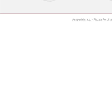
Aexperial s.a.s. - Piazza Ferdi