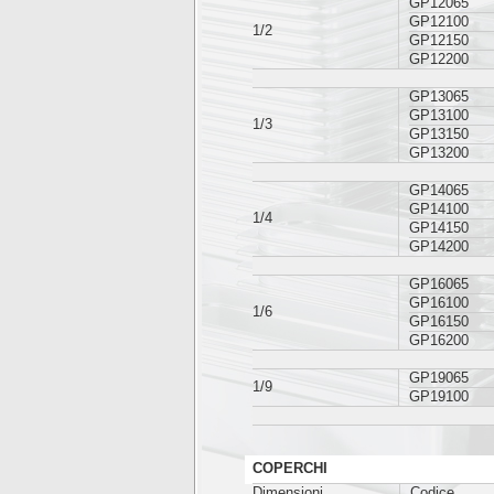
GP12065
GP12100
1/2
GP12150
GP12200
GP13065
GP13100
1/3
GP13150
GP13200
GP14065
GP14100
1/4
GP14150
GP14200
GP16065
GP16100
1/6
GP16150
GP16200
GP19065
1/9
GP19100
COPERCHI
Dimensioni
Codice