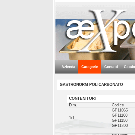
Azienda
Categorie
Contatti
Catalo
GASTRONORM POLICARBONATO
CONTENITORI
Dim.
Codice
GP11065
GP11100
1/1
GP11150
GP11200