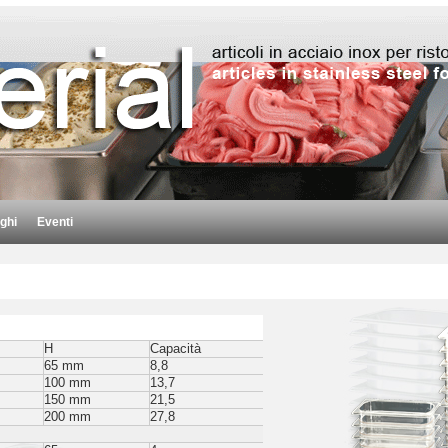
ghi
Eventi
H
Capacità
65 mm
8,8
100 mm
13,7
150 mm
21,5
200 mm
27,8